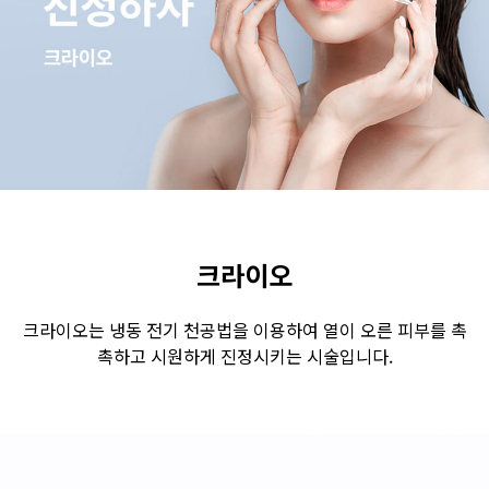
수원점
판교점
광교점
광명점
산본점
부천점
일산점
다산점
김포점
인천검단점
동탄점
평택점
안양점
부평점
안산점
의정부점
시흥배곧점
분당미금점
과천점
하남미사점
화성봉담점
경기광주점
크라이오
CHUNGCHEONG-DO
크라이오는 냉동 전기 천공법을 이용하여 열이 오른 피부를 촉
촉하고 시원하게 진정시키는 시술입니다.
천안점
대전점
JEOLLA-DO
광주점
목포점