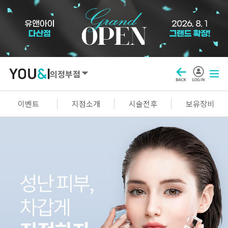
의정부점
SEOUL
이벤트
지점소개
시술전후
보유장비
강남점
선릉점
잠실점
왕십리점
명동점
홍대신촌점
영등포점
마곡점
건대점
구로점
여의도점
천호점
목동점
창동점
GYEONGGI / INCHEON