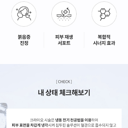
GYEONGSANG-DO
대구점
부산점
창원점