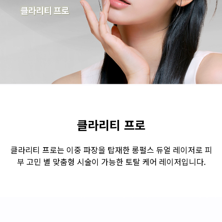
수원점
판교점
광교점
광명점
산본점
부천점
일산점
다산점
김포점
인천검단점
동탄점
평택점
안양점
부평점
안산점
의정부점
시흥배곧점
분당미금점
과천점
하남미사점
화성봉담점
경기광주점
클라리티 프로
CHUNGCHEONG-DO
클라리티 프로는 이중 파장을 탑재한 롱펄스 듀얼 레이저로 피
부 고민 별 맞춤형 시술이 가능한 토탈 케어 레이저입니다.
천안점
대전점
JEOLLA-DO
광주점
목포점