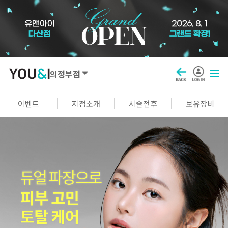
의정부점
SEOUL
이벤트
지점소개
시술전후
보유장비
강남점
선릉점
잠실점
왕십리점
명동점
홍대신촌점
영등포점
마곡점
건대점
구로점
여의도점
천호점
목동점
창동점
GYEONGGI / INCHEON