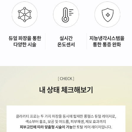
GYEONGSANG-DO
대구점
부산점
창원점