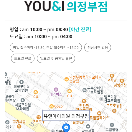
의정부점
수원점
판교점
광교점
광명점
산본점
부천점
일산점
다산점
평일 :
am
10:00
~
pm
08:30
[야간 진료]
김포점
인천검단점
동탄점
평택점
토요일 :
am
10:00
~
pm
04:00
안양점
부평점
안산점
의정부점
평일 접수마감 -19:30, 주말 접수마감 - 15:00
점심시간 없음
시흥배곧점
분당미금점
과천점
하남미사점
토요일 진료
일요일 및 공휴일 휴진
화성봉담점
경기광주점
CHUNGCHEONG-DO
천안점
대전점
JEOLLA-DO
유앤아이의원 의정부점
광주점
목포점