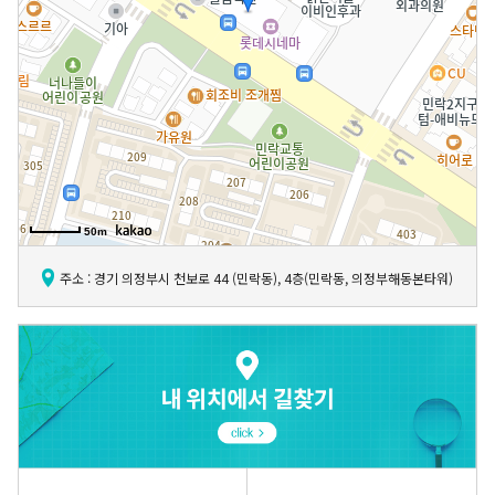
GYEONGSANG-DO
대구점
부산점
창원점
50m
주소 : 경기 의정부시 천보로 44 (민락동), 4층(민락동, 의정부해동본타워)