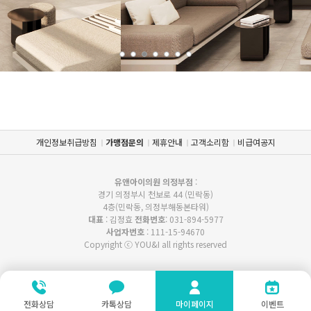
개인정보취급방침
가맹점문의
제휴안내
고객소리함
비급여공지
유앤아이의원 의정부점
:
경기 의정부시 천보로 44 (민락동)
4층(민락동, 의정부해동본타워)
대표
: 김정효
전화번호
: 031-894-5977
사업자번호
: 111-15-94670
Copyright ⓒ YOU&I all rights reserved
전화상담
카톡상담
마이페이지
이벤트