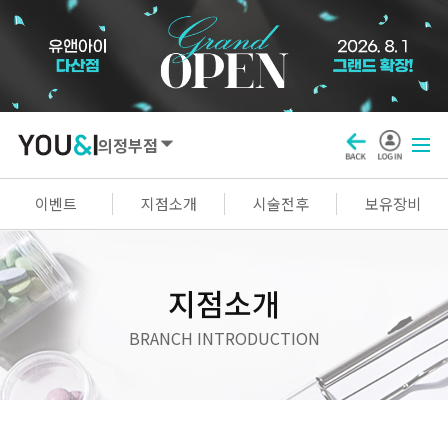
의정부점
SEOUL
이벤트
지점소개
시술전후
보유장비
강남점
선릉점
잠실점
왕십리점
명동점
홍대신촌점
영등포점
마곡점
지점소개
건대점
구로점
여의도점
천호점
BRANCH INTRODUCTION
목동점
창동점
GYEONGGI / INCHEON