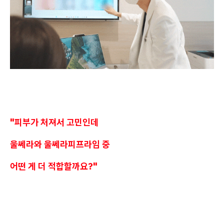
"
피부가 처져서 고민인데
울쎄라와 울쎄라피프라임 중
어떤 게 더 적합할까요
?"