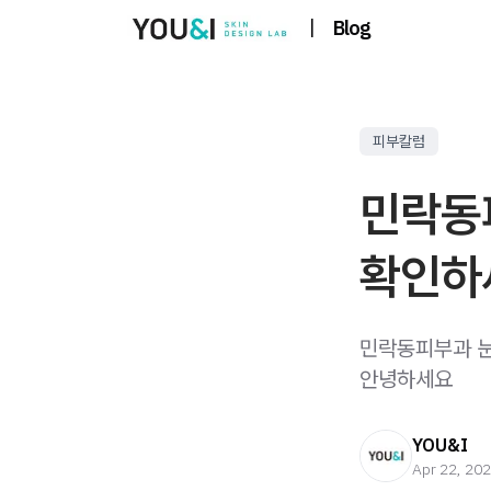
|
Blog
피부칼럼
민락동피
확인하세
민락동피부과 눈
안녕하세요
YOU&I
Apr 22, 20