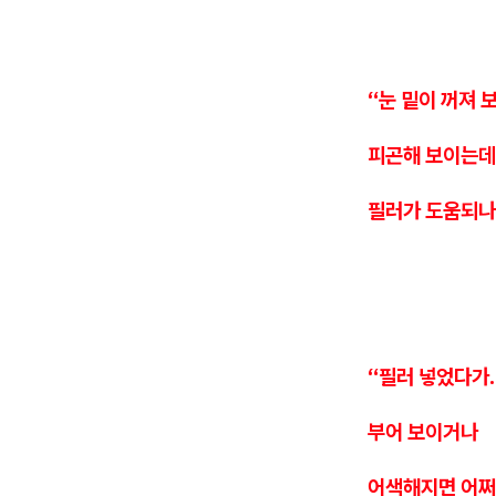
“눈 밑이 꺼져 
피곤해 보이는데
필러가 도움되나
“필러 넣었다가..
부어 보이거나
어색해지면 어쩌