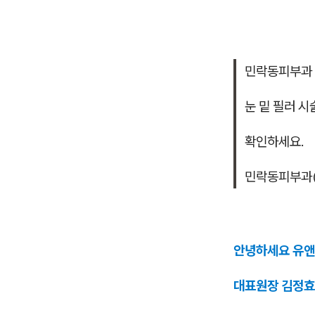
민락동피부과
눈 밑 필러 시
확인하세요.
민락동피부과(
안녕하세요 유
대표원장 김정효