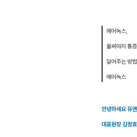
에어녹스,
울써마지 통증
덜어주는 방법
에어녹스
안녕하세요 유
대표원장 김정효