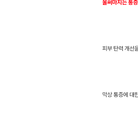
울써마지는 통증이
피부 탄력 개선
막상 통증에 대한