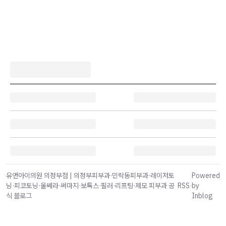
유앤아이의원 의정부점 | 의정부피부과·민락동피부과·레이저토
Powered
닝·피코토닝·울쎄라·써마지·보톡스·필러·리프팅·제모 피부과 공
RSS
·
by
식 블로그
Inblog