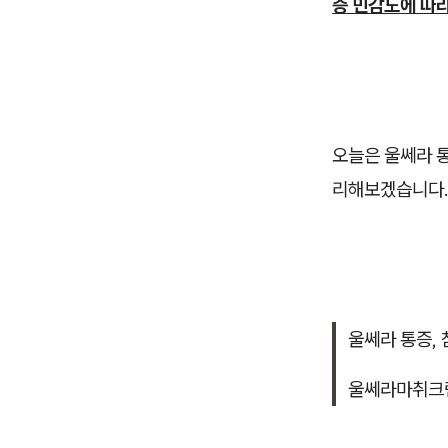
증 민감도에 따
오늘은 울쎄라 통
리해보겠습니다
울쎄라 통증, 
울쎄라마취크