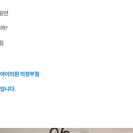
림만
까?
림
앤아이의원 의정부점
입니다.