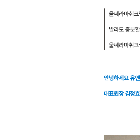
울쎄라마취크
발라도 충분할
울쎄라마취크
안녕하세요 유
대표원장 김정효