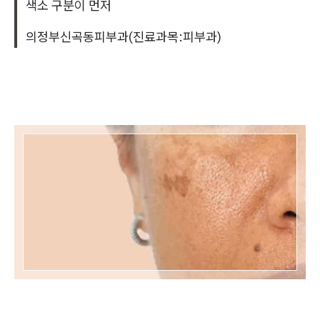
색소 구분이 먼저
의정부신곡동피부과(진료과목:피부과)