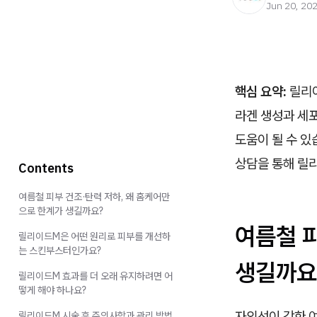
Jun 20, 20
핵심 요약:
릴리이
라겐 생성과 세
도움이 될 수 
상담을 통해 릴
Contents
여름철 피부 건조·탄력 저하, 왜 홈케어만
으로 한계가 생길까요?
여름철 
릴리이드M은 어떤 원리로 피부를 개선하
는 스킨부스터인가요?
생길까요
릴리이드M 효과를 더 오래 유지하려면 어
떻게 해야 하나요?
자외선이 강한 
릴리이드M 시술 후 주의사항과 관리 방법