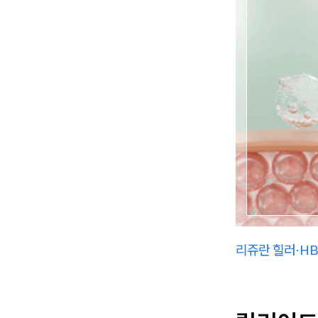
리쥬란 힐러·HB